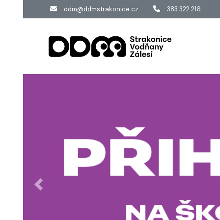
ddm@ddmstrakonice.cz
383 322 216
Předchozí