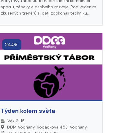
Pobytový tábor Judo nabízí ideální kombinaci
sportu, zábavy a osobního rozvoje. Pod vedením
zkušených trenérů si děti zdokonalí techniku
Juda, zlepší fyzickou kondici a naučí se fair play,
disciplíně a vzájemnému respektu. Kromě
tréninků nás bude také čekat pestrý program
plný her a soutěží.
24.08.
Týden kolem světa
Věk 6-15
DDM Vodňany, Kodádkova 453, Vodňany