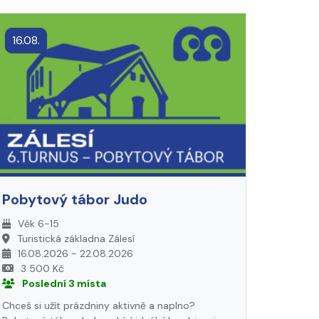
16.08.
Pobytový tábor Judo
Věk 6-15
Turistická základna Zálesí
16.08.2026 - 22.08.2026
3 500 Kč
Poslední 3 místa
Chceš si užít prázdniny aktivně a naplno?