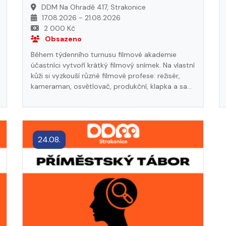
DDM Na Ohradě 417, Strakonice
i praktických dovedností. Těšíme se na společný
17.08.2026 - 21.08.2026
týden plný zážitků!
2 000 Kč
Obsazeno
Během týdenního turnusu filmové akademie
účastníci vytvoří krátký filmový snímek. Na vlastní
kůži si vyzkouší různé filmové profese: režisér,
kameraman, osvětlovač, produkční, klapka a sami
se také stanou herci svého filmu. Premiéra pro
veřejnost proběhne poslední den příměstského
tábora.
24.08.