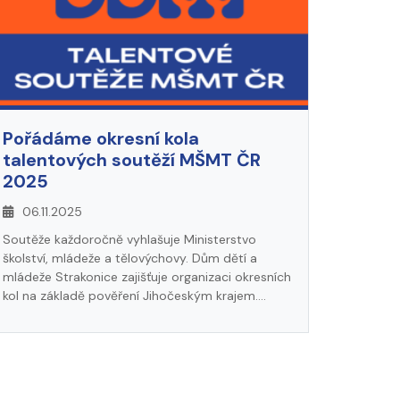
Pořádáme okresní kola
talentových soutěží MŠMT ČR
2025
06.11.2025
Soutěže každoročně vyhlašuje Ministerstvo
školství, mládeže a tělovýchovy. Dům dětí a
mládeže Strakonice zajišťuje organizaci okresních
kol na základě pověření Jihočeským krajem.
Propozice, přihlášky a výsledky soutěží najdete v
menu WEBU - Soutěže.