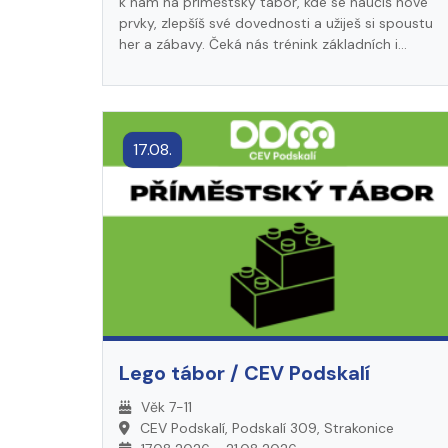
k nám na příměstský tábor, kde se naučíš nové
prvky, zlepšíš své dovednosti a užiješ si spoustu
her a zábavy. Čeká nás trénink základních i
pokročilejších gymnastických prvků. Děti se nejen
naučí nové gymnastické dovednosti, ale také si
užijí léto naplno!
17.08.
Lego tábor / CEV Podskalí
Věk 7-11
CEV Podskalí, Podskalí 309, Strakonice