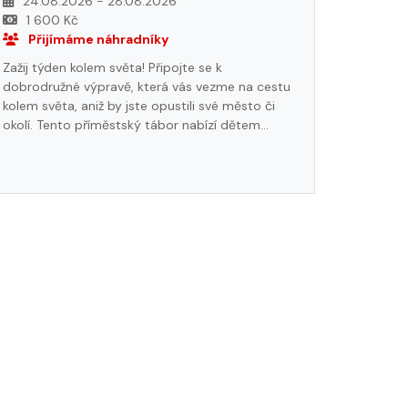
24.08.2026 - 28.08.2026
1 600 Kč
Přijímáme náhradníky
Zažij týden kolem světa! Připojte se k
dobrodružné výpravě, která vás vezme na cestu
kolem světa, aniž by jste opustili své město či
okolí. Tento příměstský tábor nabízí dětem
jedinečnou příležitost objevovat nové kultury,
tradice a zvyky různých zemí. Každý den se
ocitneme v jiné části světa. Čekají nás zábavné
hry a aktivity inspirované jednotlivými zeměmi,
kreativní dílny, sportovní soutěže, noví přátelé a
spousta nezapomenutelných zážitků.