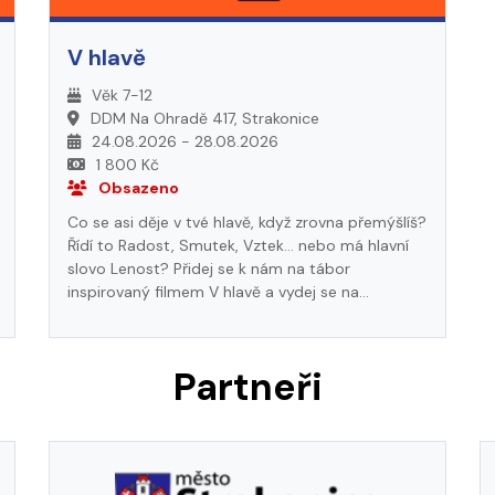
V hlavě
Věk 7-12
DDM Na Ohradě 417, Strakonice
24.08.2026 - 28.08.2026
1 800 Kč
Obsazeno
Co se asi děje v tvé hlavě, když zrovna přemýšlíš?
Řídí to Radost, Smutek, Vztek… nebo má hlavní
slovo Lenost? Přidej se k nám na tábor
inspirovaný filmem V hlavě a vydej se na
dobrodružnou výpravu do světa emocí! Čekají tě
hry, výzvy i bláznivé situace, kde poznáš, jak
spolu emoce spolupracují (a někdy taky pěkně
Partneři
zlobí). Rozesměj Radost, pochop Smutek a nauč
se ovládat Vztek. Tvoje hlava už se na tebe těší!