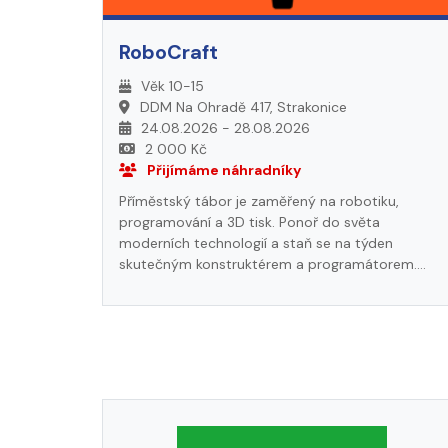
tábora, splatnost poplatku: 01.06.2026. Kontakt:
Terezie Košnarová tel.: 724 318 643 email:
kosnarova@ddmstrakonice.cz
RoboCraft
Věk 10-15
DDM Na Ohradě 417, Strakonice
24.08.2026 - 28.08.2026
2 000 Kč
Přijímáme náhradníky
Příměstský tábor je zaměřený na robotiku,
programování a 3D tisk. Ponoř do světa
moderních technologií a staň se na týden
skutečným konstruktérem a programátorem.
Budeš stavět roboty z robotických stavebnic,
učit se je programovat, testovat jejich funkce a
vylepšovat je podle vlastních nápadů. Součástí
programu je také 3D tisk, kde si navrhneš a
vytiskneš komponenty pro závěrečnou soutěž
družstev. Vyzkoušíš si celý proces – od nápadu,
přes návrh až po hotový funkční stroj. Tábor
podporuje logické myšlení, kreativitu, týmovou