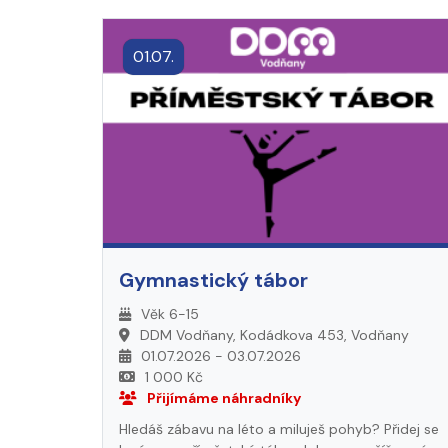
01.07.
Gymnastický tábor
Věk 6-15
DDM Vodňany, Kodádkova 453, Vodňany
01.07.2026 - 03.07.2026
1 000 Kč
Přijímáme náhradníky
Hledáš zábavu na léto a miluješ pohyb? Přidej se