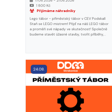
17.08.2026 - 21.08.2026
1 800 Kč
Přijímáme náhradníky
Lego tábor - příměstský tábor v CEV Podskalí
Staň se LEGO mistrem! Přijď na náš LEGO tábor
a proměň své nápady ve skutečnost! Společně
budeme stavět úžasné stavby, tvořit příběhy,
řešit zábavné výzvy a naučíš se, jak LEGO může
být ještě víc než jen hra. Týmy, soutěže,
pohybové hry a LEGO – to vše tě čeká! Přijď a
staň se součástí světa nekonečné fantazie a
kreativity! - přihlášky od 04.01.2026, 8:00 -
zahájení tábora v pondělí 17.08.2026; sraz v 8:00
24.08.
v CEV Podskalí - s sebou sportovní oblečení,
dobré sportovní nebo turistické boty, dopolední
svačinu, lahev s pitím, sluneční brýle, šátek nebo
čepici na hlavu, pláštěnku - všechny věci sbalte
dítěti do jednoho batohu - prohlášení o
zdravotním stavu, kartičku ZP (pokud nemáte
kopii), případně léky, které dítě užívá Dítě je
závazně přihlášeno na pobyt po zaplacení