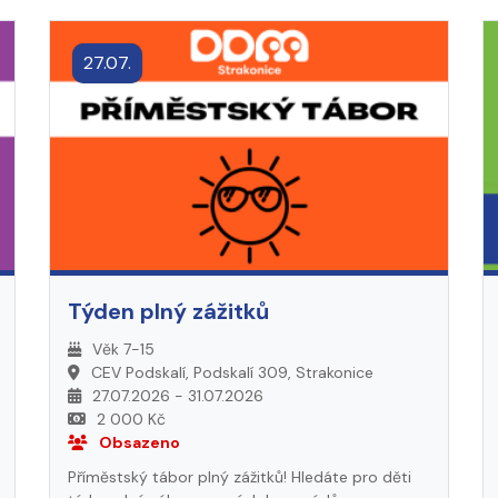
27.07.
Týden plný zážitků
Věk 7-15
CEV Podskalí, Podskalí 309, Strakonice
27.07.2026 - 31.07.2026
2 000 Kč
Obsazeno
Příměstský tábor plný zážitků! Hledáte pro děti